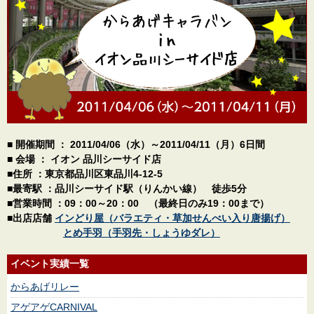
■ 開催期間 ： 2011/04/06（水）～2011/04/11（月）6日間
■ 会場 ： イオン 品川シーサイド店
■住所 ：東京都品川区東品川4-12-5
■最寄駅 ：品川シーサイド駅（りんかい線） 徒歩5分
■営業時間 ：09：00～20：00 （最終日のみ19：00まで）
■出店店舗
インどり屋（バラエティ・草加せんべい入り唐揚げ）
とめ手羽（手羽先・しょうゆダレ）
イベント実績一覧
からあげリレー
アゲアゲCARNIVAL