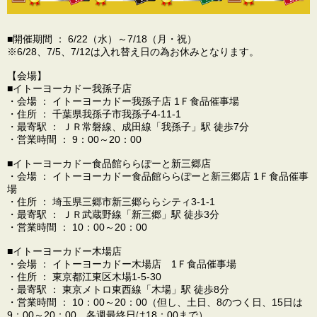
■開催期間 ： 6/22（水）～7/18（月・祝）
※6/28、7/5、7/12は入れ替え日の為お休みとなります。
【会場】
■イトーヨーカドー我孫子店
・会場 ： イトーヨーカドー我孫子店 1Ｆ食品催事場
・住所 ： 千葉県我孫子市我孫子4-11-1
・最寄駅 ： ＪＲ常磐線、成田線「我孫子」駅 徒歩7分
・営業時間 ： 9：00～20：00
■イトーヨーカドー食品館ららぽーと新三郷店
・会場 ： イトーヨーカドー食品館ららぽーと新三郷店 1Ｆ食品催事
場
・住所 ： 埼玉県三郷市新三郷ららシティ3-1-1
・最寄駅 ： ＪＲ武蔵野線「新三郷」駅 徒歩3分
・営業時間 ： 10：00～20：00
■イトーヨーカドー木場店
・会場 ： イトーヨーカドー木場店 1Ｆ食品催事場
・住所 ： 東京都江東区木場1-5-30
・最寄駅 ： 東京メトロ東西線「木場」駅 徒歩8分
・営業時間 ： 10：00～20：00（但し、土日、8のつく日、15日は
9：00～20：00。各週最終日は18：00まで）