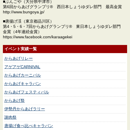
■ぶんごや（大分県中津市）
第6回からあげグランプリ® 西日本しょうゆダレ部門 最高金賞
http://www.bungoya.jp/
■唐揚げ渓（東京都品川区）
第4・5・6・7回からあげグランプリ® 東日本しょうゆダレ部門
金賞（4年連続金賞）
https://www.facebook.com/karaagekei
イベント実績一覧
からあげリレー
アゲアゲCARNIVAL
からあげカーニバル
からあげキャラバン
からあげフェスティバル
からあげ祭
伊勢丹からあげラリー
謝肉祭
唐揚げ食べ比べキャラバン