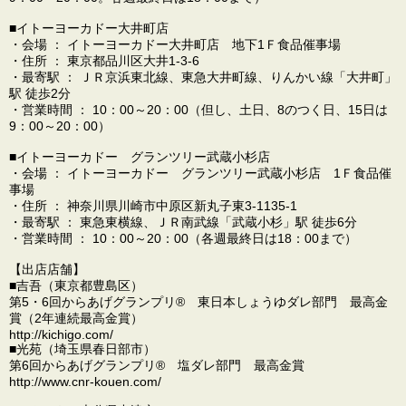
■イトーヨーカドー大井町店
・会場 ： イトーヨーカドー大井町店 地下1Ｆ食品催事場
・住所 ： 東京都品川区大井1-3-6
・最寄駅 ： ＪＲ京浜東北線、東急大井町線、りんかい線「大井町」
駅 徒歩2分
・営業時間 ： 10：00～20：00（但し、土日、8のつく日、15日は
9：00～20：00）
■イトーヨーカドー グランツリー武蔵小杉店
・会場 ： イトーヨーカドー グランツリー武蔵小杉店 1Ｆ食品催
事場
・住所 ： 神奈川県川崎市中原区新丸子東3-1135-1
・最寄駅 ： 東急東横線、ＪＲ南武線「武蔵小杉」駅 徒歩6分
・営業時間 ： 10：00～20：00（各週最終日は18：00まで）
【出店店舗】
■吉吾（東京都豊島区）
第5・6回からあげグランプリ® 東日本しょうゆダレ部門 最高金
賞（2年連続最高金賞）
http://kichigo.com/
■光苑（埼玉県春日部市）
第6回からあげグランプリ® 塩ダレ部門 最高金賞
http://www.cnr-kouen.com/