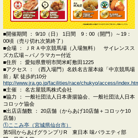
■開催期間 ： 9/10（日） 1日間 9：00（開門）～19：
00頃（売り切れ次第終了）
■会場 ： ＪＲＡ中京競馬場（入場無料） サイレンスス
ズカ広場～パノラマカー付近
■住所 ： 愛知県豊明市間米町敷田1225
■アクセス ： （西入場門）名鉄名古屋本線「中京競馬場
前」駅 徒歩約10分
http://www.jra.go.jp/facilities/race/chukyo/access/index.ht
■主催 ： 名古屋競馬株式会社
■協力 ： 一般社団法人日本唐揚協会、一般社団法人日本
コロッケ協会
■出店店舗数 ： 20店舗（からあげ10店舗＋コロッケ10
店舗）
①ここみ亭（宮城県仙台市）
第5回からあげグランプリR 東日本 味バラエティ部