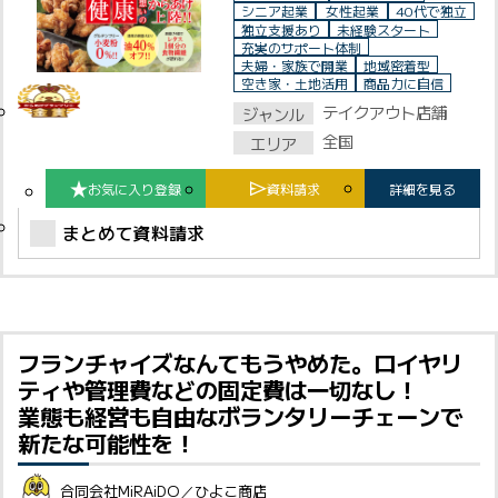
Close
シニア起業
女性起業
40代で独立
運営会社
独立支援あり
未経験スタート
充実のサポート体制
夫婦・家族で開業
地域密着型
お問合わせ
空き家・土地活用
商品力に自信
テイクアウト店舗
ジャンル
広告掲載をご希望の方
全国
エリア
掲載オーナーマイページ
お気に入り登録
資料請求
詳細を見る
まとめて資料請求
個人情報保護方針
ご利用規約
フランチャイズなんてもうやめた。ロイヤリ
ティや管理費などの固定費は一切なし！
業態も経営も自由なボランタリーチェーンで
新たな可能性を！
合同会社MiRAiDO／ひよこ商店