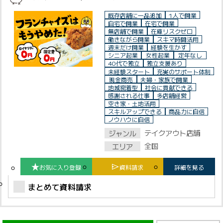
既存店舗に一品追加
1人で開業
自宅で開業
在宅で開業
無店舗で開業
在庫リスクゼロ
働きながら開業
スキマ時間活用
週末だけ開業
経験を生かす
シニア起業
女性起業
定年なし
40代で独立
独立支援あり
未経験スタート
充実のサポート体制
現金商売
夫婦・家族で開業
地域密着型
社会に貢献できる
感謝される仕事
多店舗経営
空き家・土地活用
スキルアップできる
商品力に自信
ノウハウに自信
テイクアウト店舗
ジャンル
全国
エリア
お気に入り登録
資料請求
詳細を見る
まとめて資料請求