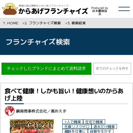
絞り込み
Close
Produced by
日本唐揚協
会
HOME
フランチャイズ検索
検索結果
エリア
HOME
フランチャイズ検索
ジャンル
フランチャイズ検索
受賞歴
人気ランキング
全てのチェックを外す
こだわり
フランチャイズマガジン
食べて健康！しかも旨い！健康想いのからあ
開業資金
げ上陸
会員登録
唐揚商事株式会社／鶏あえず
1人で開業
在宅で開業
よくある質問
在庫リスクゼロ
週末だけ開業
趣味を仕事に
経験を生かす